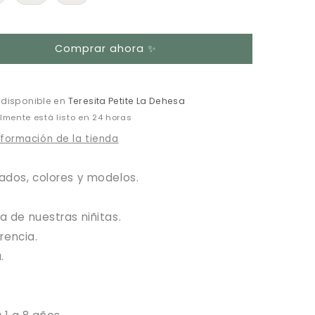
Variante
Variante
agotada
agotada
o
o
no
no
disponible
disponible
Comprar ahora ✨
o disponible en
Teresita Petite La Dehesa
mente está listo en 24 horas
nformación de la tienda
dos, colores y modelos.
 de nuestras niñitas.
rencia.
.