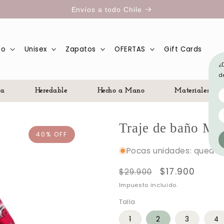
Envíos a todo Chile
ño
Unisex
Zapatos
OFERTAS
Gift Cards
¿
d
Heredable
Hecho a Mano
Materiales Noble
Traje de baño Mar
40% OFF
Pocas unidades: quedan
Precio
Precio
$17.900
$29.900
habitual
de
Impuesto incluido.
oferta
Talla
1
2
3
4