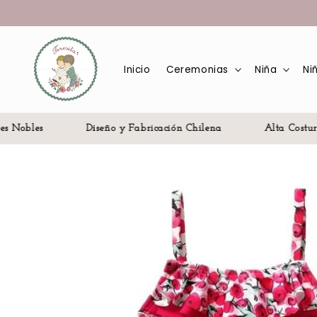
Ir
directamente
al contenido
Inicio
Ceremonias
Niña
Ni
 Nobles
Diseño y Fabricación Chilena
Alta Costura
Ir
directamente
a la
información
del producto