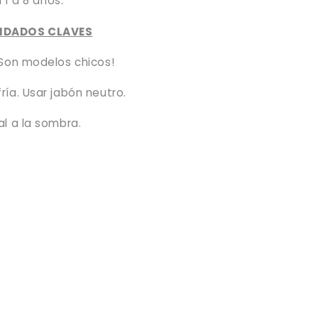
 1 a 8 años.
IDADOS CLAVES
 Son modelos chicos!
ía. Usar jabón neutro.
al a la sombra.