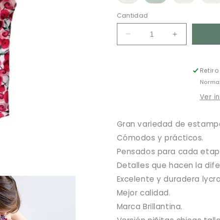
Variante
agotada
o
Cantidad
no
disponible
Reducir
Aumentar
cantidad
cantidad
para
para
Traje
Traje
Retir
de
de
Normal
baño
baño
Margarita
Margarita
Ver i
387
387
Gran variedad de estampa
Cómodos y prácticos.
Pensados para cada etapa
Detalles que hacen la dife
Excelente y duradera lycra
Mejor calidad.
Marca Brillantina.