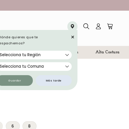
+
Dónde quieres que te
Iniciar
Carrito
espachemos?
sesión
s
Diseño y Fabricación Chilena
Alta Costura
garita 387
Guardar
Más tarde
 2
6
8