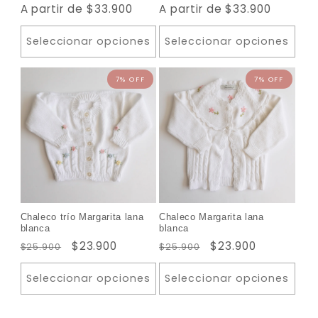
Precio
A partir de $33.900
Precio
A partir de $33.900
habitual
habitual
Seleccionar opciones
Seleccionar opciones
Chaleco trío Margarita lana
Chaleco Margarita lana
blanca
blanca
Precio
Precio
$23.900
Precio
Precio
$23.900
$25.900
$25.900
habitual
de
habitual
de
oferta
oferta
Seleccionar opciones
Seleccionar opciones