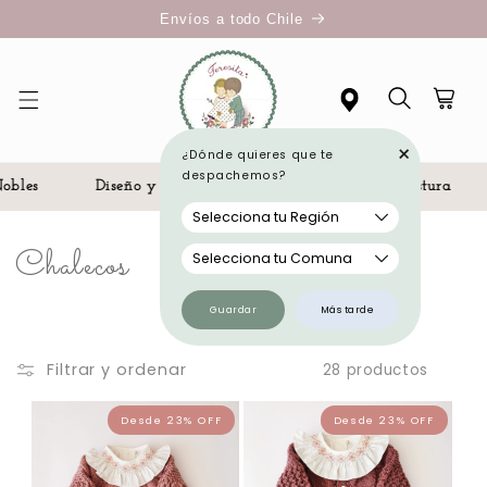
Ir
Envíos a todo Chile
directamente
al contenido
+
Carrito
¿Dónde quieres que te
despachemos?
bles
Diseño y Fabricación Chilena
Alta Costura
C
Chalecos
o
Guardar
Más tarde
l
Filtrar y ordenar
28 productos
e
c