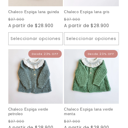
Desde 23% OFF
Desde 2
Chaleco Espiga lana guinda
Chaleco Espiga lana gris
Precio
Precio
Precio
Precio
$37.900
$37.900
habitual
A partir de $28.900
de
habitual
A partir de $28.900
de
oferta
oferta
Seleccionar opciones
Seleccionar opciones
Chaleco Espiga verde
Chaleco Espiga lana verde
petroleo
menta
Precio
Precio
Precio
Precio
$37.900
$37.900
habitual
A partir de $28.900
de
habitual
A partir de $28.900
de