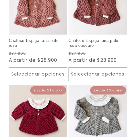
c
i
Desde 23% OFF
Desde 2
ó
n
Chaleco Espiga lana palo
Chaleco Espiga lana palo
rosa
rosa obscuro
:
Precio
Precio
Precio
Precio
$37.900
$37.900
habitual
A partir de $28.900
de
habitual
A partir de $28.900
de
oferta
oferta
Seleccionar opciones
Seleccionar opciones