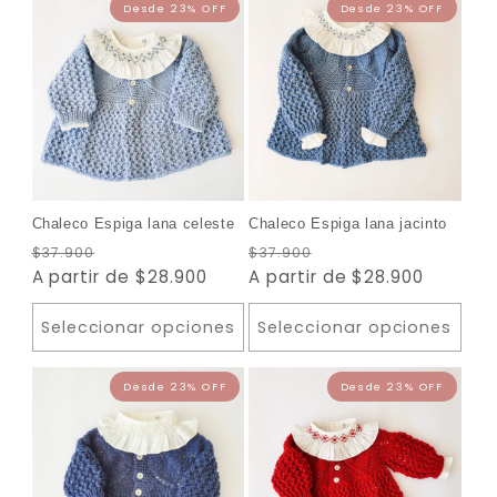
Desde 23% OFF
Desde 2
Chaleco Espiga lana celeste
Chaleco Espiga lana jacinto
Precio
Precio
Precio
Precio
$37.900
$37.900
habitual
A partir de $28.900
de
habitual
A partir de $28.900
de
oferta
oferta
Seleccionar opciones
Seleccionar opciones