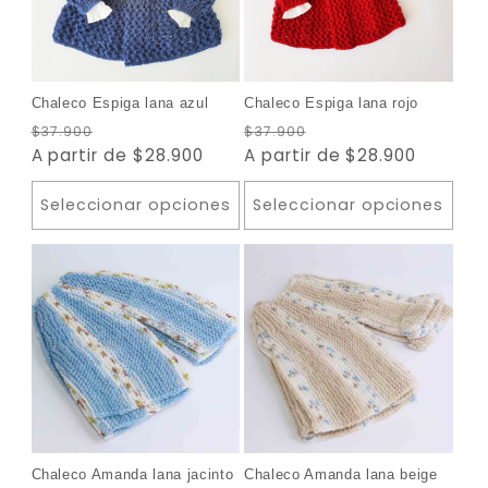
Desde 23% OFF
Desde 2
Chaleco Espiga lana azul
Chaleco Espiga lana rojo
Precio
Precio
Precio
Precio
$37.900
$37.900
habitual
A partir de $28.900
de
habitual
A partir de $28.900
de
oferta
oferta
Seleccionar opciones
Seleccionar opciones
Desde 23% OFF
Desde 2
Chaleco Amanda lana jacinto
Chaleco Amanda lana beige