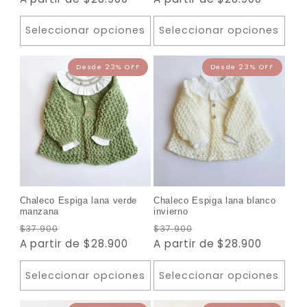
Desde 23% OFF
Desde 2
oferta
oferta
Seleccionar opciones
Seleccionar opciones
Chaleco Espiga lana verde
Chaleco Espiga lana blanco
manzana
invierno
Precio
Precio
Precio
Precio
$37.900
$37.900
habitual
A partir de $28.900
de
habitual
A partir de $28.900
de
oferta
oferta
Seleccionar opciones
Seleccionar opciones