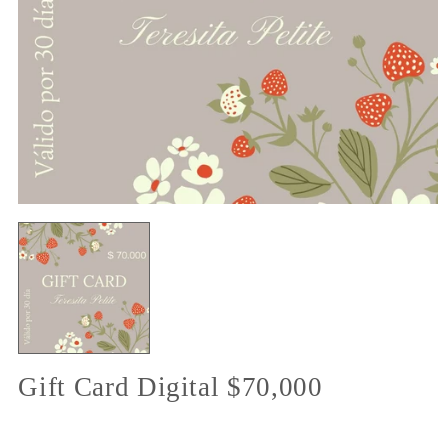
Abrir
elemento
multimedia
1
en
una
ventana
modal
Gift Card Digital $70,000