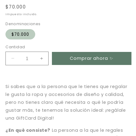
Precio
$70.000
habitual
Impuesto incluido.
Denominaciones
$70.000
Cantidad
Comprar ahora ✨
Reducir
Aumentar
cantidad
cantidad
para
para
Gift
Gift
Card
Card
Si sabes que a la persona que le tienes que regalar
Digital
Digital
le gusta la ropa y accesorios de diseño y calidad,
$70,000
$70,000
pero no tienes claro qué necesita o qué le podría
gustar más, te tenemos la solución ideal: ¡regálale
una GiftCard Digital!
¿En qué consiste?
La persona a la que le regales